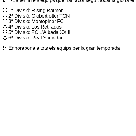
🙌🏻 Ja tenim els equips que han aconseguit tocar la glòria en e
🥇 1ª Divisió: Rising Raimon
🥇 2ª Divisió: Globertrotter TGN
🥇 3ª Divisió: Montepinar FC
🥇 4ª Divisió: Los Retirados
🥇 5ª Divisió: FC L’Albada XXIII
🥇 6ª Divisió: Real Suciedad
👏 Enhorabona a tots els equips per la gran temporada