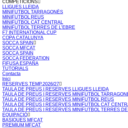
COMPETICIONS
LLIGUES LLEIDA
MINIFUTBOL TARRAGONÈS
MINIFUTBOL REUS
MINIFUTBOL CAT CENTRAL
MINIFUTBOL TERRES DE L’EBRE
F7 INTERNATIONAL CUP
COPA CATALUNYA
SOCCA SPAIN
SOCCA MFCAT
SOCCA SPAIN
SOCCA FEDERATION
FIFUSA ESPAÑA
TUTORIALS
Contacta
Inici
RESERVES TEMP.2026/27
TAULA DE PREUS I RESERVES LLIGUES LLEIDA
TAULA DE PREUS I RESERVES MINIFUTBOL TARRAGON
TAULA DE PREUS I RESERVES MINIFUTBOL REUS
TAULA DE PREUS I RESERVES MINIFUTBOL CAT CENTR
TAULA DE PREUS I RESERVES MINIFUTBOL TERRES DE
EQUIPACIÓ
BASIQUES MFCAT
PREMIUM MFCAT