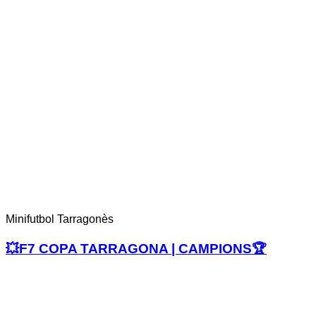
Minifutbol Tarragonès
💥F7 COPA TARRAGONA | CAMPIONS🏆