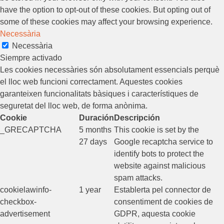
have the option to opt-out of these cookies. But opting out of
some of these cookies may affect your browsing experience.
Necessària
Necessària
Siempre activado
Les cookies necessàries són absolutament essencials perquè
el lloc web funcioni correctament. Aquestes cookies
garanteixen funcionalitats bàsiques i característiques de
seguretat del lloc web, de forma anònima.
Cookie
Duración
Descripción
_GRECAPTCHA
5 months
This cookie is set by the
27 days
Google recaptcha service to
identify bots to protect the
website against malicious
spam attacks.
cookielawinfo-
1 year
Establerta pel connector de
checkbox-
consentiment de cookies de
advertisement
GDPR, aquesta cookie