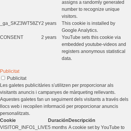
assigns a randomly generated
number to recognize unique
visitors.
_ga_SKZ3WT58ZY
2 years
This cookie is installed by
Google Analytics.
CONSENT
2 years
YouTube sets this cookie via
embedded youtube-videos and
registers anonymous statistical
data.
Publicitat
Publicitat
Les galetes publicitàries s'utilitzen per proporcionar als
visitants anuncis i campanyes de màrqueting rellevants.
Aquestes galetes fan un seguiment dels visitants a través dels
llocs web i recopilen informació per proporcionar anuncis
personalitzats.
Cookie
Duración
Descripción
VISITOR_INFO1_LIVE
5 months
A cookie set by YouTube to