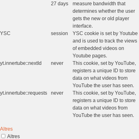
27 days
measure bandwidth that
determines whether the user
gets the new or old player
interface.
YSC
session
YSC cookie is set by Youtube
and is used to track the views
of embedded videos on
Youtube pages.
yt.innertube::nextId
never
This cookie, set by YouTube,
registers a unique ID to store
data on what videos from
YouTube the user has seen.
yt.innertube::requests
never
This cookie, set by YouTube,
registers a unique ID to store
data on what videos from
YouTube the user has seen.
Altres
Altres