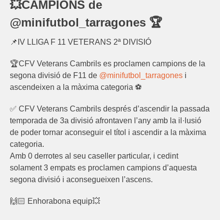
💥CAMPIONS de
@minifutbol_tarragones 🏆
📌IV LLIGA F 11 VETERANS 2ª DIVISIÓ
🏆CFV Veterans Cambrils es proclamen campions de la
segona divisió de F11 de
@minifutbol_tarragones
i
ascendeixen a la màxima categoria ⚽️
✅ CFV Veterans Cambrils després d’ascendir la passada
temporada de 3a divisió afrontaven l’any amb la il·lusió
de poder tornar aconseguir el títol i ascendir a la màxima
categoria.
Amb 0 derrotes al seu caseller particular, i cedint
solament 3 empats es proclamen campions d’aquesta
segona divisió i aconsegueixen l’ascens.
🙌🏻 Enhorabona equip💥