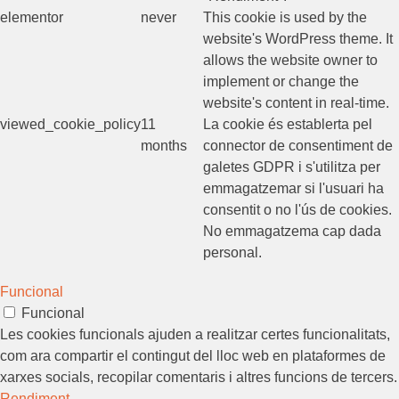
elementor
never
This cookie is used by the
website's WordPress theme. It
allows the website owner to
implement or change the
website's content in real-time.
viewed_cookie_policy
11
La cookie és establerta pel
months
connector de consentiment de
galetes GDPR i s'utilitza per
emmagatzemar si l'usuari ha
consentit o no l'ús de cookies.
No emmagatzema cap dada
personal.
Funcional
Funcional
Les cookies funcionals ajuden a realitzar certes funcionalitats,
com ara compartir el contingut del lloc web en plataformes de
xarxes socials, recopilar comentaris i altres funcions de tercers.
Rendiment