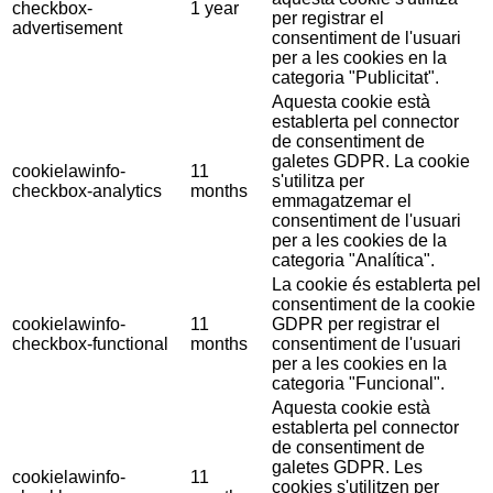
checkbox-
1 year
per registrar el
advertisement
consentiment de l'usuari
per a les cookies en la
categoria "Publicitat".
Aquesta cookie està
establerta pel connector
de consentiment de
galetes GDPR. La cookie
cookielawinfo-
11
s'utilitza per
checkbox-analytics
months
emmagatzemar el
consentiment de l'usuari
per a les cookies de la
categoria "Analítica".
La cookie és establerta pel
consentiment de la cookie
cookielawinfo-
11
GDPR per registrar el
checkbox-functional
months
consentiment de l'usuari
per a les cookies en la
categoria "Funcional".
Aquesta cookie està
establerta pel connector
de consentiment de
galetes GDPR. Les
cookielawinfo-
11
cookies s'utilitzen per