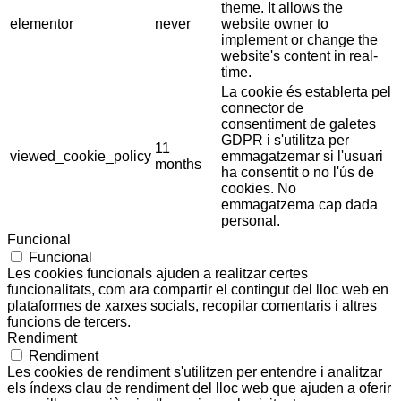
theme. It allows the
elementor
never
website owner to
implement or change the
website's content in real-
time.
La cookie és establerta pel
connector de
consentiment de galetes
GDPR i s'utilitza per
11
viewed_cookie_policy
emmagatzemar si l'usuari
months
ha consentit o no l'ús de
cookies. No
emmagatzema cap dada
personal.
Funcional
Funcional
Les cookies funcionals ajuden a realitzar certes
funcionalitats, com ara compartir el contingut del lloc web en
plataformes de xarxes socials, recopilar comentaris i altres
funcions de tercers.
Rendiment
Rendiment
Les cookies de rendiment s'utilitzen per entendre i analitzar
els índexs clau de rendiment del lloc web que ajuden a oferir