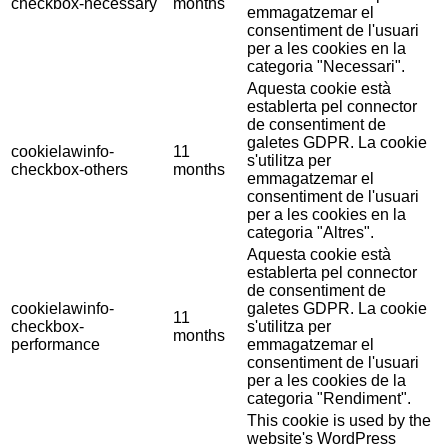
checkbox-necessary
months
emmagatzemar el
consentiment de l'usuari
per a les cookies en la
categoria "Necessari".
Aquesta cookie està
establerta pel connector
de consentiment de
galetes GDPR. La cookie
cookielawinfo-
11
s'utilitza per
checkbox-others
months
emmagatzemar el
consentiment de l'usuari
per a les cookies en la
categoria "Altres".
Aquesta cookie està
establerta pel connector
de consentiment de
cookielawinfo-
galetes GDPR. La cookie
11
checkbox-
s'utilitza per
months
performance
emmagatzemar el
consentiment de l'usuari
per a les cookies de la
categoria "Rendiment".
This cookie is used by the
website's WordPress