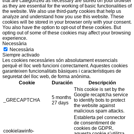
that are categorized as necessary are stored on your browser
as they are essential for the working of basic functionalities of
the website. We also use third-party cookies that help us
analyze and understand how you use this website. These
cookies will be stored in your browser only with your consent.
You also have the option to opt-out of these cookies. But
opting out of some of these cookies may affect your browsing
experience.
Necessària
Necessària
Siempre activado
Les cookies necessàries són absolutament essencials
perquè el lloc web funcioni correctament. Aquestes cookies
garanteixen funcionalitats bàsiques i característiques de
seguretat del lloc web, de forma anònima.
Cookie
Duración
Descripción
This cookie is set by the
Google recaptcha service
5 months
_GRECAPTCHA
to identify bots to protect
27 days
the website against
malicious spam attacks.
Establerta pel connector
de consentiment de
cookies de GDPR,
cookielawinfo-
aquesta cookie s'utilitza