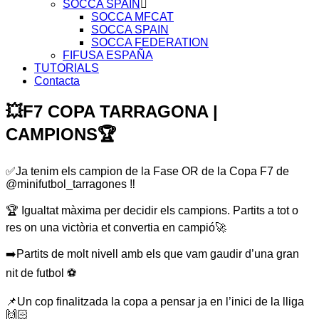
SOCCA SPAIN
SOCCA MFCAT
SOCCA SPAIN
SOCCA FEDERATION
FIFUSA ESPAÑA
TUTORIALS
Contacta
💥F7 COPA TARRAGONA |
CAMPIONS🏆
✅Ja tenim els campion de la Fase OR de la Copa F7 de
@minifutbol_tarragones ‼️
🏆 Igualtat màxima per decidir els campions. Partits a tot o
res on una victòria et convertia en campió🚀
➡️Partits de molt nivell amb els que vam gaudir d’una gran
nit de futbol ⚽️
📌Un cop finalitzada la copa a pensar ja en l’inici de la lliga
🙌🏻