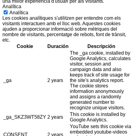
una millor experiència d'usuari per als visitants.
Analítica
Analítica
Les cookies analítiques s'utilitzen per entendre com els
visitants interactuen amb el lloc web. Aquestes cookies
ajuden a proporcionar informació sobre mètriques del
nombre de visitants, percentatge de rebots, font de trànsit,
etc.
Cookie
Duración
Descripción
The _ga cookie, installed by
Google Analytics, calculates
visitor, session and
campaign data and also
keeps track of site usage for
_ga
2 years
the site's analytics report.
The cookie stores
information anonymously
and assigns a randomly
generated number to
recognize unique visitors.
This cookie is installed by
_ga_SKZ3WT58ZY
2 years
Google Analytics.
YouTube sets this cookie via
embedded youtube-videos
CONSENT
2 years