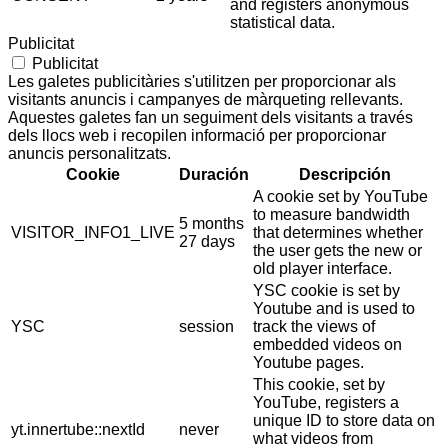
and registers anonymous
statistical data.
Publicitat
Publicitat
Les galetes publicitàries s'utilitzen per proporcionar als
visitants anuncis i campanyes de màrqueting rellevants.
Aquestes galetes fan un seguiment dels visitants a través
dels llocs web i recopilen informació per proporcionar
anuncis personalitzats.
Cookie
Duración
Descripción
A cookie set by YouTube
to measure bandwidth
5 months
VISITOR_INFO1_LIVE
that determines whether
27 days
the user gets the new or
old player interface.
YSC cookie is set by
Youtube and is used to
YSC
session
track the views of
embedded videos on
Youtube pages.
This cookie, set by
YouTube, registers a
unique ID to store data on
yt.innertube::nextId
never
what videos from