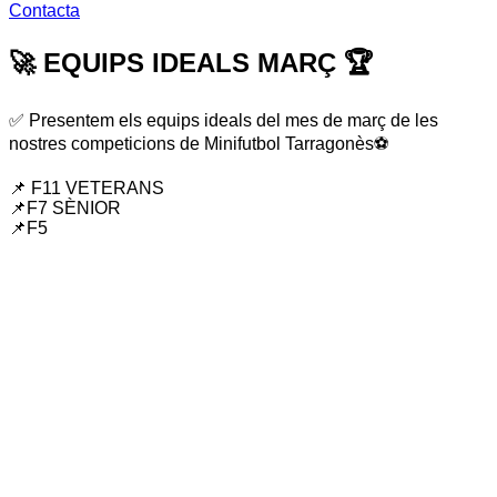
Contacta
🚀 EQUIPS IDEALS MARÇ 🏆
✅ Presentem els equips ideals del mes de març de les
nostres competicions de Minifutbol Tarragonès⚽️
📌 F11 VETERANS
📌F7 SÈNIOR
📌F5