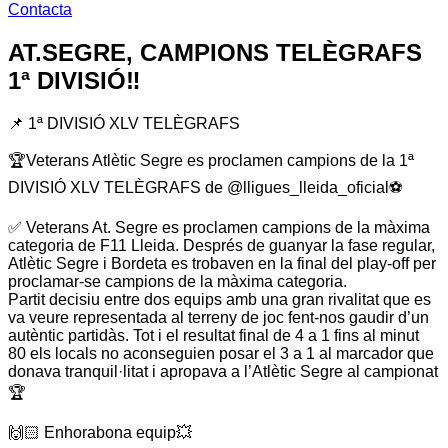
Contacta
AT.SEGRE, CAMPIONS TELÈGRAFS
1ª DIVISIÓ‼️
📌 1ª DIVISIÓ XLV TELÈGRAFS
🏆Veterans Atlètic Segre es proclamen campions de la 1ª
DIVISIÓ XLV TELÈGRAFS de @lligues_lleida_oficial⚽️
✅ Veterans At. Segre es proclamen campions de la màxima
categoria de F11 Lleida. Després de guanyar la fase regular,
Atlètic Segre i Bordeta es trobaven en la final del play-off per
proclamar-se campions de la màxima categoria.
Partit decisiu entre dos equips amb una gran rivalitat que es
va veure representada al terreny de joc fent-nos gaudir d’un
autèntic partidàs. Tot i el resultat final de 4 a 1 fins al minut
80 els locals no aconseguien posar el 3 a 1 al marcador que
donava tranquil·litat i apropava a l’Atlètic Segre al campionat
🏆
🙌🏻 Enhorabona equip💥