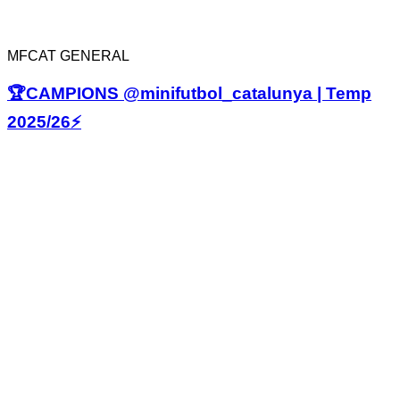
MFCAT GENERAL
🏆CAMPIONS @minifutbol_catalunya | Temp
2025/26⚡️