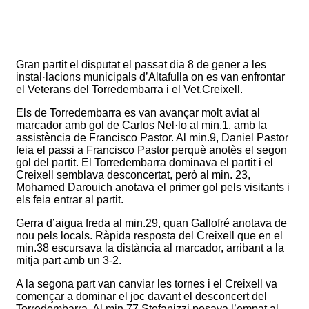
Gran partit el disputat el passat dia 8 de gener a les
instal·lacions municipals d’Altafulla on es van enfrontar
el Veterans del Torredembarra i el Vet.Creixell.
Els de Torredembarra es van avançar molt aviat al
marcador amb gol de Carlos Nel·lo al min.1, amb la
assistència de Francisco Pastor. Al min.9, Daniel Pastor
feia el passi a Francisco Pastor perquè anotès el segon
gol del partit. El Torredembarra dominava el partit i el
Creixell semblava desconcertat, però al min. 23,
Mohamed Darouich anotava el primer gol pels visitants i
els feia entrar al partit.
Gerra d’aigua freda al min.29, quan Gallofré anotava de
nou pels locals. Ràpida resposta del Creixell que en el
min.38 escursava la distància al marcador, arribant a la
mitja part amb un 3-2.
A la segona part van canviar les tornes i el Creixell va
començar a dominar el joc davant el desconcert del
Torredembarra. Al min.77 Stefanizzi posava l’empat al