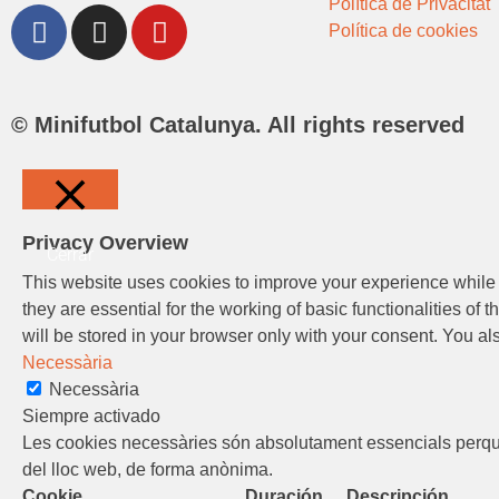
Política de Privacitat
Política de cookies
© Minifutbol Catalunya. All rights reserved
Privacy Overview
Cerrar
This website uses cookies to improve your experience while 
they are essential for the working of basic functionalities o
will be stored in your browser only with your consent. You al
Necessària
Necessària
Siempre activado
Les cookies necessàries són absolutament essencials perquè 
del lloc web, de forma anònima.
Cookie
Duración
Descripción