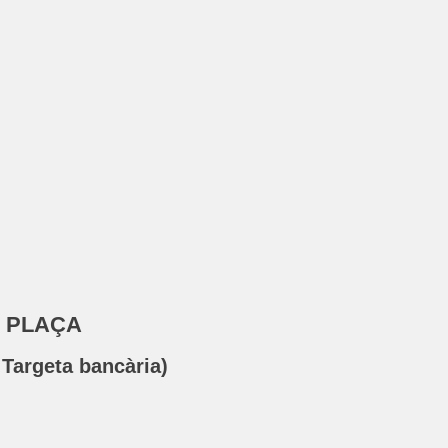
 PLAÇA
argeta bancària)