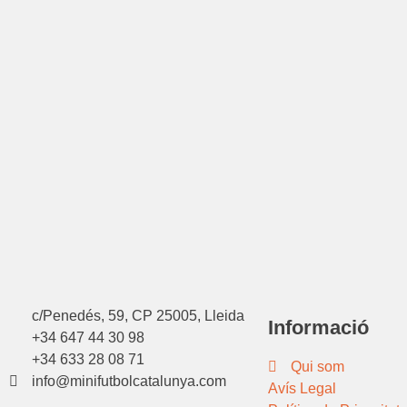
c/Penedés, 59, CP 25005, Lleida
Informació
+34 647 44 30 98
+34 633 28 08 71
Qui som
info@minifutbolcatalunya.com
Avís Legal