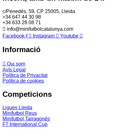
c/Penedés, 59, CP 25005, Lleida
+34 647 44 30 98
+34 633 28 08 71
info@minifutbolcatalunya.com
Facebook-f
Instagram
Youtube
Informació
Qui som
Avís Legal
Política de Privacitat
Política de cookies
Competicions
Ligues Lleida
Minifutbol Reus
Minifutbol Tarragonès
F7 International Cup