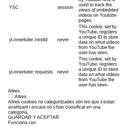
used to track the
YSC
session
views of embedded
videos on Youtube
pages.
This cookie, set by
YouTube, registers
a unique ID to store
yt.innertube::nextId
never
data on what videos
from YouTube the
user has seen.
This cookie, set by
YouTube, registers
a unique ID to store
yt.innertube::requests
never
data on what videos
from YouTube the
user has seen.
Altres
Altres
Altres cookies no categoritzades són les que s'estan
analitzant i encara no s'han classificat en una
categoria.
GUARDAR Y ACEPTAR
Funciona con