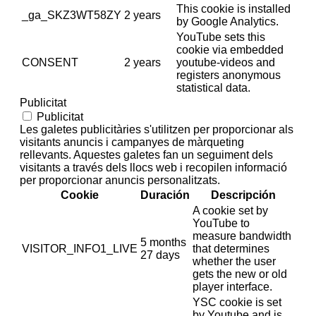
This cookie is installed
_ga_SKZ3WT58ZY
2 years
by Google Analytics.
YouTube sets this
cookie via embedded
CONSENT
2 years
youtube-videos and
registers anonymous
statistical data.
Publicitat
Publicitat
Les galetes publicitàries s'utilitzen per proporcionar als
visitants anuncis i campanyes de màrqueting
rellevants. Aquestes galetes fan un seguiment dels
visitants a través dels llocs web i recopilen informació
per proporcionar anuncis personalitzats.
Cookie
Duración
Descripción
A cookie set by
YouTube to
measure bandwidth
5 months
VISITOR_INFO1_LIVE
that determines
27 days
whether the user
gets the new or old
player interface.
YSC cookie is set
by Youtube and is