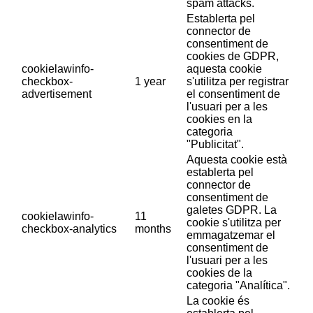
spam attacks.
Establerta pel
connector de
consentiment de
cookies de GDPR,
cookielawinfo-
aquesta cookie
checkbox-
1 year
s'utilitza per registrar
advertisement
el consentiment de
l'usuari per a les
cookies en la
categoria
"Publicitat".
Aquesta cookie està
establerta pel
connector de
consentiment de
galetes GDPR. La
cookielawinfo-
11
cookie s'utilitza per
checkbox-analytics
months
emmagatzemar el
consentiment de
l'usuari per a les
cookies de la
categoria "Analítica".
La cookie és