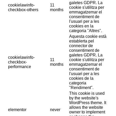
galetes GDPR. La
cookielawinfo-
11
cookie s'utilitza per
checkbox-others
months
emmagatzemar el
consentiment de
l'usuari per a les
cookies en la
categoria "Altres".
Aquesta cookie està
establerta pel
connector de
consentiment de
galetes GDPR. La
cookielawinfo-
11
cookie s'utilitza per
checkbox-
months
emmagatzemar el
performance
consentiment de
l'usuari per a les
cookies de la
categoria
"Rendiment".
This cookie is used
by the website's
WordPress theme. It
allows the website
elementor
never
owner to implement