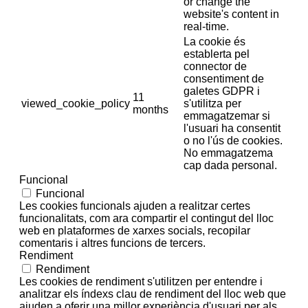
or change the
website's content in
real-time.
La cookie és
establerta pel
connector de
consentiment de
galetes GDPR i
11
viewed_cookie_policy
s'utilitza per
months
emmagatzemar si
l'usuari ha consentit
o no l'ús de cookies.
No emmagatzema
cap dada personal.
Funcional
Funcional
Les cookies funcionals ajuden a realitzar certes
funcionalitats, com ara compartir el contingut del lloc
web en plataformes de xarxes socials, recopilar
comentaris i altres funcions de tercers.
Rendiment
Rendiment
Les cookies de rendiment s'utilitzen per entendre i
analitzar els índexs clau de rendiment del lloc web que
ajuden a oferir una millor experiència d'usuari per als