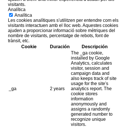
visitants.
Analítica
Analítica
Les cookies analítiques s'utilitzen per entendre com els
visitants interactuen amb el lloc web. Aquestes cookies
ajuden a proporcionar informació sobre mètriques del
nombre de visitants, percentatge de rebots, font de
trànsit, etc.
Cookie
Duración
Descripción
The _ga cookie,
installed by Google
Analytics, calculates
visitor, session and
campaign data and
also keeps track of site
usage for the site's
_ga
2 years
analytics report. The
cookie stores
information
anonymously and
assigns a randomly
generated number to
recognize unique
visitors.