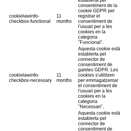
establerta pel
consentiment de la
cookie GDPR per
cookielawinfo-
11
registrar el
checkbox-functional
months
consentiment de
l'usuari per a les
cookies en la
categoria
"Funcional".
Aquesta cookie està
establerta pel
connector de
consentiment de
galetes GDPR. Les
cookielawinfo-
11
cookies s'utilitzen
checkbox-necessary
months
per emmagatzemar
el consentiment de
l'usuari per a les
cookies en la
categoria
"Necessari".
Aquesta cookie està
establerta pel
connector de
consentiment de