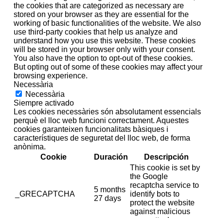
the cookies that are categorized as necessary are
stored on your browser as they are essential for the
working of basic functionalities of the website. We also
use third-party cookies that help us analyze and
understand how you use this website. These cookies
will be stored in your browser only with your consent.
You also have the option to opt-out of these cookies.
But opting out of some of these cookies may affect your
browsing experience.
Necessària
Necessària
Siempre activado
Les cookies necessàries són absolutament essencials
perquè el lloc web funcioni correctament. Aquestes
cookies garanteixen funcionalitats bàsiques i
característiques de seguretat del lloc web, de forma
anònima.
Cookie
Duración
Descripción
This cookie is set by
the Google
recaptcha service to
5 months
_GRECAPTCHA
identify bots to
27 days
protect the website
against malicious