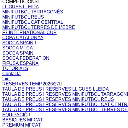
COMPETICIONS
LLIGUES LLEIDA
MINIFUTBOL TARRAGONÈS
MINIFUTBOL REUS
MINIFUTBOL CAT CENTRAL
MINIFUTBOL TERRES DE L’EBRE
F7 INTERNATIONAL CUP
COPA CATALUNYA
SOCCA SPAIN
SOCCA MFCAT
SOCCA SPAIN
SOCCA FEDERATION
FIFUSA ESPAÑA
TUTORIALS
Contacta
Inici
RESERVES TEMP.2026/27
TAULA DE PREUS I RESERVES LLIGUES LLEIDA
TAULA DE PREUS I RESERVES MINIFUTBOL TARRAGON
TAULA DE PREUS I RESERVES MINIFUTBOL REUS
TAULA DE PREUS I RESERVES MINIFUTBOL CAT CENTR
TAULA DE PREUS I RESERVES MINIFUTBOL TERRES DE
EQUIPACIÓ
BASIQUES MFCAT
PREMIUM MFCAT