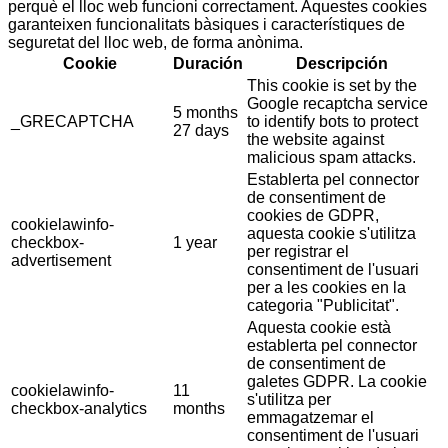
perquè el lloc web funcioni correctament. Aquestes cookies
garanteixen funcionalitats bàsiques i característiques de
seguretat del lloc web, de forma anònima.
Cookie
Duración
Descripción
This cookie is set by the
Google recaptcha service
5 months
_GRECAPTCHA
to identify bots to protect
27 days
the website against
malicious spam attacks.
Establerta pel connector
de consentiment de
cookies de GDPR,
cookielawinfo-
aquesta cookie s'utilitza
checkbox-
1 year
per registrar el
advertisement
consentiment de l'usuari
per a les cookies en la
categoria "Publicitat".
Aquesta cookie està
establerta pel connector
de consentiment de
galetes GDPR. La cookie
cookielawinfo-
11
s'utilitza per
checkbox-analytics
months
emmagatzemar el
consentiment de l'usuari