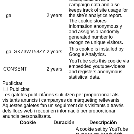
campaign data and also
keeps track of site usage for
_ga
2 years
the site's analytics report.
The cookie stores
information anonymously
and assigns a randomly
generated number to
recognize unique visitors.
This cookie is installed by
_ga_SKZ3WT58ZY
2 years
Google Analytics.
YouTube sets this cookie via
embedded youtube-videos
CONSENT
2 years
and registers anonymous
statistical data.
Publicitat
Publicitat
Les galetes publicitàries s'utilitzen per proporcionar als
visitants anuncis i campanyes de màrqueting rellevants.
Aquestes galetes fan un seguiment dels visitants a través
dels llocs web i recopilen informació per proporcionar
anuncis personalitzats.
Cookie
Duración
Descripción
A cookie set by YouTube