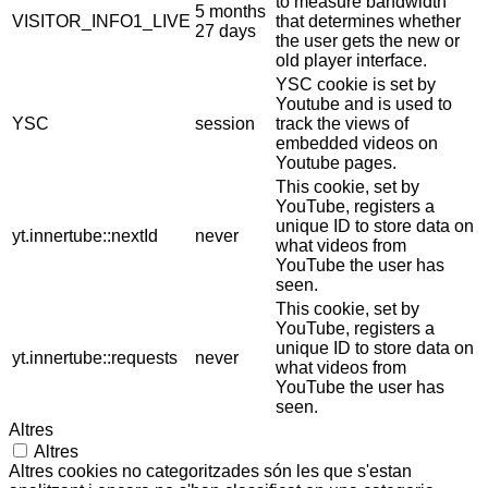
to measure bandwidth
5 months
VISITOR_INFO1_LIVE
that determines whether
27 days
the user gets the new or
old player interface.
YSC cookie is set by
Youtube and is used to
YSC
session
track the views of
embedded videos on
Youtube pages.
This cookie, set by
YouTube, registers a
unique ID to store data on
yt.innertube::nextId
never
what videos from
YouTube the user has
seen.
This cookie, set by
YouTube, registers a
unique ID to store data on
yt.innertube::requests
never
what videos from
YouTube the user has
seen.
Altres
Altres
Altres cookies no categoritzades són les que s'estan