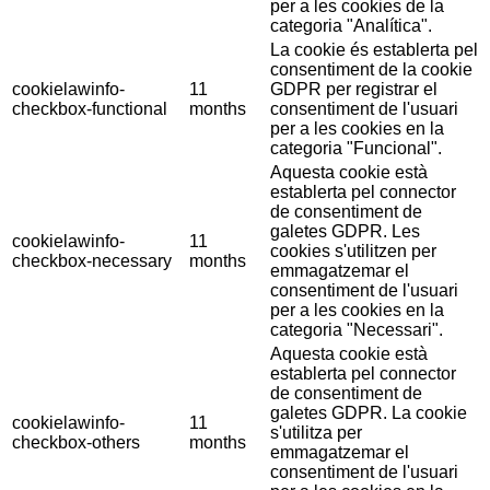
per a les cookies de la
categoria "Analítica".
La cookie és establerta pel
consentiment de la cookie
cookielawinfo-
11
GDPR per registrar el
checkbox-functional
months
consentiment de l'usuari
per a les cookies en la
categoria "Funcional".
Aquesta cookie està
establerta pel connector
de consentiment de
galetes GDPR. Les
cookielawinfo-
11
cookies s'utilitzen per
checkbox-necessary
months
emmagatzemar el
consentiment de l'usuari
per a les cookies en la
categoria "Necessari".
Aquesta cookie està
establerta pel connector
de consentiment de
galetes GDPR. La cookie
cookielawinfo-
11
s'utilitza per
checkbox-others
months
emmagatzemar el
consentiment de l'usuari