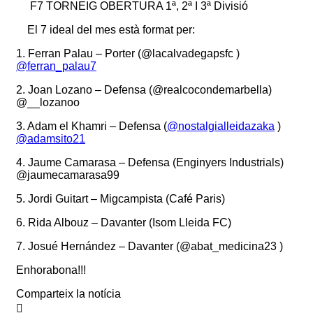
F7 TORNEIG OBERTURA 1ª, 2ª I 3ª Divisió
El 7 ideal del mes està format per:
1. Ferran Palau – Porter (@lacalvadegapsfc )
@ferran_palau7
2. Joan Lozano – Defensa (@realcocondemarbella)
@__lozanoo
3. Adam el Khamri – Defensa (
@nostalgialleidazaka
)
@adamsito21
4. Jaume Camarasa – Defensa (Enginyers Industrials)
@jaumecamarasa99
5. Jordi Guitart – Migcampista (Café Paris)
6. Rida Albouz – Davanter (Isom Lleida FC)
7. Josué Hernández – Davanter (@abat_medicina23 )
Enhorabona!!!
Comparteix la notícia