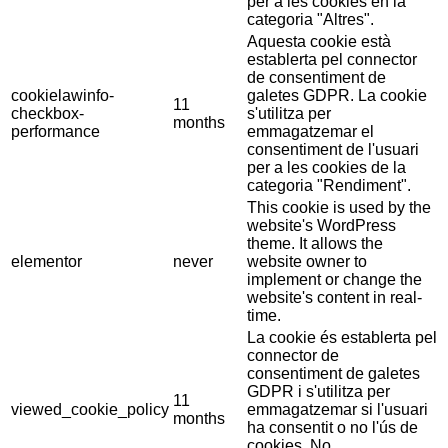
per a les cookies en la
categoria "Altres".
Aquesta cookie està
establerta pel connector
de consentiment de
cookielawinfo-
galetes GDPR. La cookie
11
checkbox-
s'utilitza per
months
performance
emmagatzemar el
consentiment de l'usuari
per a les cookies de la
categoria "Rendiment".
This cookie is used by the
website's WordPress
theme. It allows the
elementor
never
website owner to
implement or change the
website's content in real-
time.
La cookie és establerta pel
connector de
consentiment de galetes
GDPR i s'utilitza per
11
viewed_cookie_policy
emmagatzemar si l'usuari
months
ha consentit o no l'ús de
cookies. No