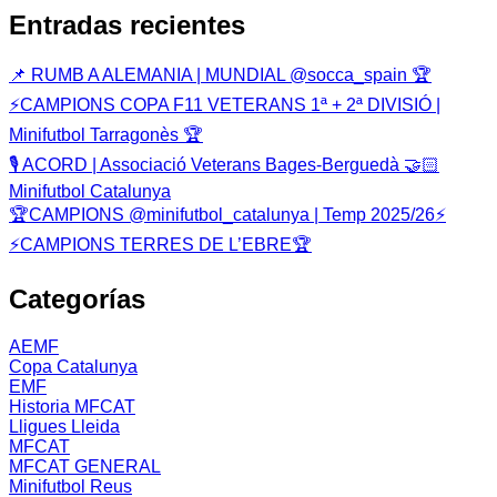
Entradas recientes
📌 RUMB A ALEMANIA | MUNDIAL @socca_spain 🏆
⚡️CAMPIONS COPA F11 VETERANS 1ª + 2ª DIVISIÓ |
Minifutbol Tarragonès 🏆
🎙️ ACORD | Associació Veterans Bages-Berguedà 🤝🏻
Minifutbol Catalunya
🏆CAMPIONS @minifutbol_catalunya | Temp 2025/26⚡️
⚡CAMPIONS TERRES DE L’EBRE🏆
Categorías
AEMF
Copa Catalunya
EMF
Historia MFCAT
Lligues Lleida
MFCAT
MFCAT GENERAL
Minifutbol Reus