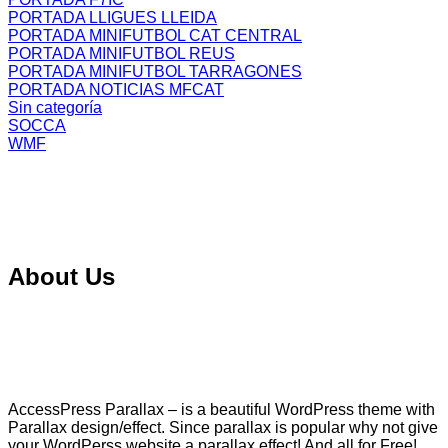
PORTADA LLIGUES LLEIDA
PORTADA MINIFUTBOL CAT CENTRAL
PORTADA MINIFUTBOL REUS
PORTADA MINIFUTBOL TARRAGONES
PORTADA NOTICIAS MFCAT
Sin categoría
SOCCA
WMF
About Us
AccessPress Parallax – is a beautiful WordPress theme with
Parallax design/effect. Since parallax is popular why not give
your WordPerss website a parallax effect! And all for Free!