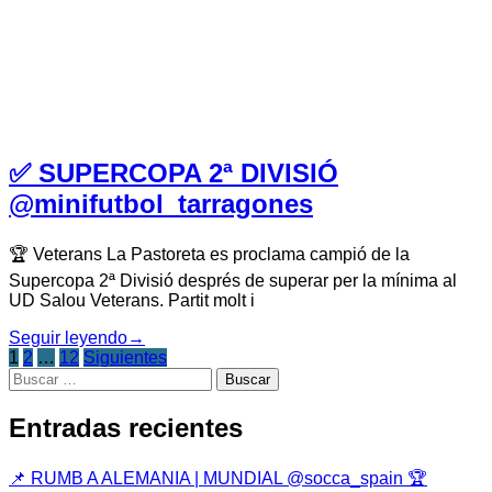
✅ SUPERCOPA 2ª DIVISIÓ
@minifutbol_tarragones
🏆 Veterans La Pastoreta es proclama campió de la
Supercopa 2ª Divisió després de superar per la mínima al
UD Salou Veterans. Partit molt i
Seguir leyendo
→
1
2
…
12
Siguientes
Buscar:
Paginación
de
Entradas recientes
entradas
📌 RUMB A ALEMANIA | MUNDIAL @socca_spain 🏆