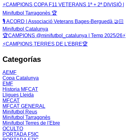
⚡️CAMPIONS COPA F11 VETERANS 1ª + 2ª DIVISIÓ |
Minifutbol Tarragonès 🏆
🎙️ ACORD | Associació Veterans Bages-Berguedà 🤝🏻
Minifutbol Catalunya
🏆CAMPIONS @minifutbol_catalunya | Temp 2025/26⚡️
⚡CAMPIONS TERRES DE L’EBRE🏆
Categorías
AEMF
Copa Catalunya
EMF
Historia MFCAT
Lligues Lleida
MFCAT
MFCAT GENERAL
Minifutbol Reus
Minifutbol Tarragonès
Minifutbol Terres de l'Ebre
OCULTO
PORTADA F5IC
PORTADA F7IC