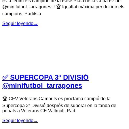
✅Ja tenim els campion de la Fase Plata de la Copa F7 de
@minifutbol_tarragones ‼️ 🏆 Igualtat màxima per decidir els
campions. Partits a
Seguir leyendo
→
✅ SUPERCOPA 3ª DIVISIÓ
@minifutbol_tarragones
🏆 CFV Veterans Cambrils es proclama campió de la
Supercopa 3ª Divisió després de superar en la tanda de
penals a Veterans CE Vallmoll. Part
Seguir leyendo
→