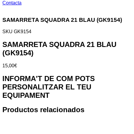
Contacta
SAMARRETA SQUADRA 21 BLAU (GK9154)
SKU
GK9154
SAMARRETA SQUADRA 21 BLAU
(GK9154)
15,00
€
SAMARRETA
INFORMA'T DE COM POTS
SQUADRA
PERSONALITZAR EL TEU
21
BLAU
EQUIPAMENT
(GK9154)
cantidad
Productos relacionados