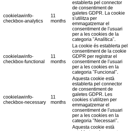
establerta pel connector
de consentiment de
galetes GDPR. La cookie
cookielawinfo-
11
s'utilitza per
checkbox-analytics
months
emmagatzemar el
consentiment de l'usuari
per a les cookies de la
categoria "Analítica".
La cookie és establerta pel
consentiment de la cookie
cookielawinfo-
11
GDPR per registrar el
checkbox-functional
months
consentiment de l'usuari
per a les cookies en la
categoria "Funcional".
Aquesta cookie està
establerta pel connector
de consentiment de
galetes GDPR. Les
cookielawinfo-
11
cookies s'utilitzen per
checkbox-necessary
months
emmagatzemar el
consentiment de l'usuari
per a les cookies en la
categoria "Necessari".
Aquesta cookie està