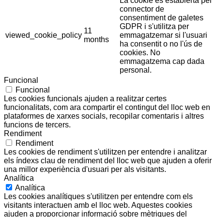
La cookie és establerta pel
connector de
consentiment de galetes
GDPR i s'utilitza per
11
viewed_cookie_policy
emmagatzemar si l'usuari
months
ha consentit o no l'ús de
cookies. No
emmagatzema cap dada
personal.
Funcional
Funcional
Les cookies funcionals ajuden a realitzar certes
funcionalitats, com ara compartir el contingut del lloc web en
plataformes de xarxes socials, recopilar comentaris i altres
funcions de tercers.
Rendiment
Rendiment
Les cookies de rendiment s'utilitzen per entendre i analitzar
els índexs clau de rendiment del lloc web que ajuden a oferir
una millor experiència d'usuari per als visitants.
Analítica
Analítica
Les cookies analítiques s'utilitzen per entendre com els
visitants interactuen amb el lloc web. Aquestes cookies
ajuden a proporcionar informació sobre mètriques del