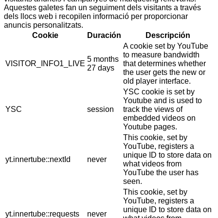
Aquestes galetes fan un seguiment dels visitants a través
dels llocs web i recopilen informació per proporcionar
anuncis personalitzats.
Cookie
Duración
Descripción
A cookie set by YouTube
to measure bandwidth
5 months
VISITOR_INFO1_LIVE
that determines whether
27 days
the user gets the new or
old player interface.
YSC cookie is set by
Youtube and is used to
YSC
session
track the views of
embedded videos on
Youtube pages.
This cookie, set by
YouTube, registers a
unique ID to store data on
yt.innertube::nextId
never
what videos from
YouTube the user has
seen.
This cookie, set by
YouTube, registers a
unique ID to store data on
yt.innertube::requests
never