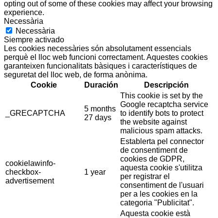
opting out of some of these cookies may affect your browsing
experience.
Necessària
Necessària
Siempre activado
Les cookies necessàries són absolutament essencials
perquè el lloc web funcioni correctament. Aquestes cookies
garanteixen funcionalitats bàsiques i característiques de
seguretat del lloc web, de forma anònima.
Cookie
Duración
Descripción
This cookie is set by the
Google recaptcha service
5 months
_GRECAPTCHA
to identify bots to protect
27 days
the website against
malicious spam attacks.
Establerta pel connector
de consentiment de
cookies de GDPR,
cookielawinfo-
aquesta cookie s'utilitza
checkbox-
1 year
per registrar el
advertisement
consentiment de l'usuari
per a les cookies en la
categoria "Publicitat".
Aquesta cookie està