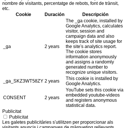
nombre de visitants, percentatge de rebots, font de trànsit,
etc.
Cookie
Duración
Descripción
The _ga cookie, installed by
Google Analytics, calculates
visitor, session and
campaign data and also
keeps track of site usage for
_ga
2 years
the site's analytics report.
The cookie stores
information anonymously
and assigns a randomly
generated number to
recognize unique visitors.
This cookie is installed by
_ga_SKZ3WT58ZY
2 years
Google Analytics.
YouTube sets this cookie via
embedded youtube-videos
CONSENT
2 years
and registers anonymous
statistical data.
Publicitat
Publicitat
Les galetes publicitàries s'utilitzen per proporcionar als
visitants anuncis i campanyes de màrqueting rellevants.