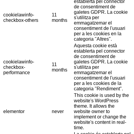
establerta pel connector
de consentiment de
galetes GDPR. La cookie
cookielawinfo-
11
s'utilitza per
checkbox-others
months
emmagatzemar el
consentiment de l'usuari
per a les cookies en la
categoria "Altres".
Aquesta cookie està
establerta pel connector
de consentiment de
cookielawinfo-
galetes GDPR. La cookie
11
checkbox-
s'utilitza per
months
performance
emmagatzemar el
consentiment de l'usuari
per a les cookies de la
categoria "Rendiment".
This cookie is used by the
website's WordPress
theme. It allows the
elementor
never
website owner to
implement or change the
website's content in real-
time.