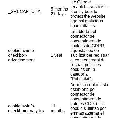
the Google
recaptcha service to
5 months
_GRECAPTCHA
identify bots to
27 days
protect the website
against malicious
spam attacks.
Establerta pel
connector de
consentiment de
cookies de GDPR,
cookielawinfo-
aquesta cookie
checkbox-
1 year
s'utilitza per registrar
advertisement
el consentiment de
l'usuari per a les
cookies en la
categoria
"Publicitat".
Aquesta cookie està
establerta pel
connector de
consentiment de
galetes GDPR. La
cookielawinfo-
11
cookie s'utilitza per
checkbox-analytics
months
emmagatzemar el
consentiment de