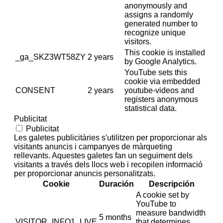
anonymously and
assigns a randomly
generated number to
recognize unique
visitors.
This cookie is installed
_ga_SKZ3WT58ZY
2 years
by Google Analytics.
YouTube sets this
cookie via embedded
CONSENT
2 years
youtube-videos and
registers anonymous
statistical data.
Publicitat
Publicitat
Les galetes publicitàries s'utilitzen per proporcionar als
visitants anuncis i campanyes de màrqueting
rellevants. Aquestes galetes fan un seguiment dels
visitants a través dels llocs web i recopilen informació
per proporcionar anuncis personalitzats.
Cookie
Duración
Descripción
A cookie set by
YouTube to
measure bandwidth
5 months
VISITOR_INFO1_LIVE
that determines