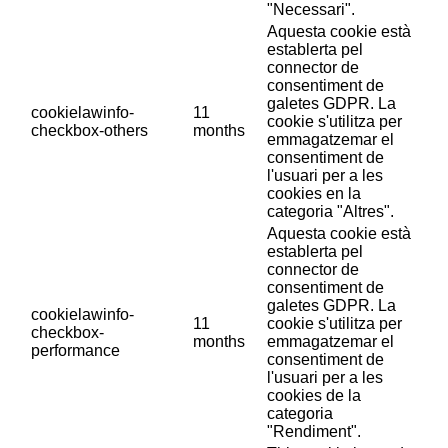
"Necessari".
Aquesta cookie està
establerta pel
connector de
consentiment de
galetes GDPR. La
cookielawinfo-
11
cookie s'utilitza per
checkbox-others
months
emmagatzemar el
consentiment de
l'usuari per a les
cookies en la
categoria "Altres".
Aquesta cookie està
establerta pel
connector de
consentiment de
galetes GDPR. La
cookielawinfo-
11
cookie s'utilitza per
checkbox-
months
emmagatzemar el
performance
consentiment de
l'usuari per a les
cookies de la
categoria
"Rendiment".