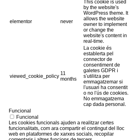
This cookie is used
by the website's
WordPress theme. It
allows the website
elementor
never
owner to implement
or change the
website's content in
real-time.
La cookie és
establerta pel
connector de
consentiment de
galetes GDPR i
11
viewed_cookie_policy
s'utilitza per
months
emmagatzemar si
l'usuari ha consentit
o no l'ús de cookies.
No emmagatzema
cap dada personal.
Funcional
Funcional
Les cookies funcionals ajuden a realitzar certes
funcionalitats, com ara compartir el contingut del lloc
web en plataformes de xarxes socials, recopilar
comentaris i altres funcions de tercers.