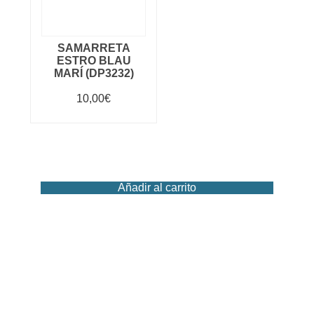
SAMARRETA
ESTRO BLAU
MARÍ (DP3232)
10,00
€
Añadir al carrito
Añadir al carrito
Añadir al carrito
Añadir al carrito