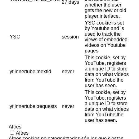
27 days
whether the user
gets the new or old
player interface.
YSC cookie is set
by Youtube and is
used to track the
YSC
session
views of embedded
videos on Youtube
pages.
This cookie, set by
YouTube, registers
a unique ID to store
yt.innertube::nextId
never
data on what videos
from YouTube the
user has seen.
This cookie, set by
YouTube, registers
a unique ID to store
yt.innertube::requests
never
data on what videos
from YouTube the
user has seen.
Altres
Altres
Altres cookies no categoritzades són les que s'estan