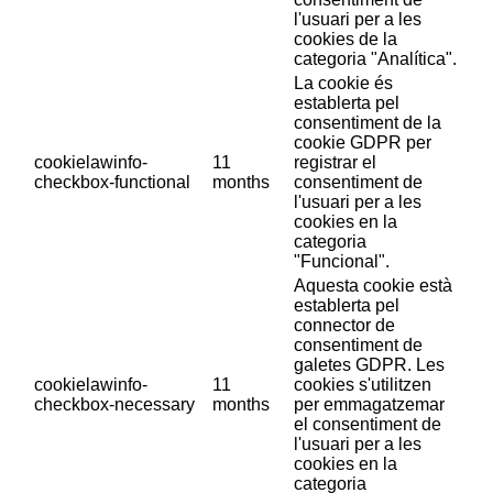
l'usuari per a les
cookies de la
categoria "Analítica".
La cookie és
establerta pel
consentiment de la
cookie GDPR per
cookielawinfo-
11
registrar el
checkbox-functional
months
consentiment de
l'usuari per a les
cookies en la
categoria
"Funcional".
Aquesta cookie està
establerta pel
connector de
consentiment de
galetes GDPR. Les
cookielawinfo-
11
cookies s'utilitzen
checkbox-necessary
months
per emmagatzemar
el consentiment de
l'usuari per a les
cookies en la
categoria