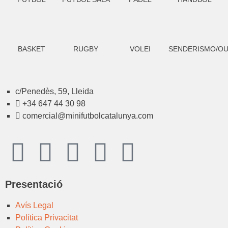
BASKET
RUGBY
VOLEI
SENDERISMO/O
c/Penedès, 59, Lleida
+34 647 44 30 98
comercial@minifutbolcatalunya.com
Presentació
Avís Legal
Política Privacitat