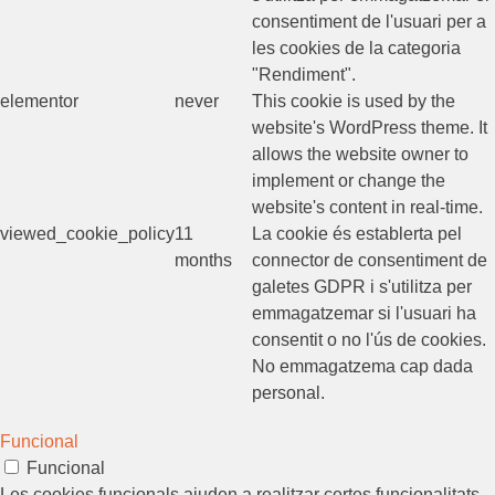
consentiment de l'usuari per a
les cookies de la categoria
"Rendiment".
elementor
never
This cookie is used by the
website's WordPress theme. It
allows the website owner to
implement or change the
website's content in real-time.
viewed_cookie_policy
11
La cookie és establerta pel
months
connector de consentiment de
galetes GDPR i s'utilitza per
emmagatzemar si l'usuari ha
consentit o no l'ús de cookies.
No emmagatzema cap dada
personal.
Funcional
Funcional
Les cookies funcionals ajuden a realitzar certes funcionalitats,