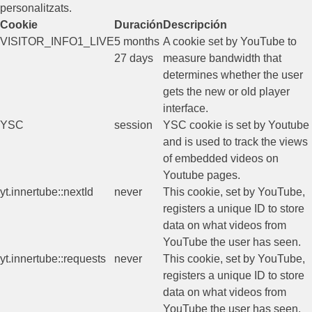
personalitzats.
Cookie
Duración
Descripción
VISITOR_INFO1_LIVE
5 months
A cookie set by YouTube to
27 days
measure bandwidth that
determines whether the user
gets the new or old player
interface.
YSC
session
YSC cookie is set by Youtube
and is used to track the views
of embedded videos on
Youtube pages.
yt.innertube::nextId
never
This cookie, set by YouTube,
registers a unique ID to store
data on what videos from
YouTube the user has seen.
yt.innertube::requests
never
This cookie, set by YouTube,
registers a unique ID to store
data on what videos from
YouTube the user has seen.