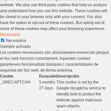
website. We also use third-party cookies that help us analyze
and understand how you use this website. These cookies will
be stored in your browser only with your consent. You also
have the option to opt-out of these cookies. But opting out of
some of these cookies may affect your browsing experience.
Necessària
Necessària
Siempre activado
Les cookies necessàries són absolutament essencials perquè
el lloc web funcioni correctament. Aquestes cookies
garanteixen funcionalitats bàsiques i característiques de
seguretat del lloc web, de forma anònima.
Cookie
Duración
Descripción
_GRECAPTCHA
5 months
This cookie is set by the
27 days
Google recaptcha service to
identify bots to protect the
website against malicious
spam attacks.